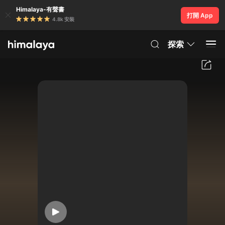
Himalaya-有聲書
打開 App
4.8k 安裝
探索