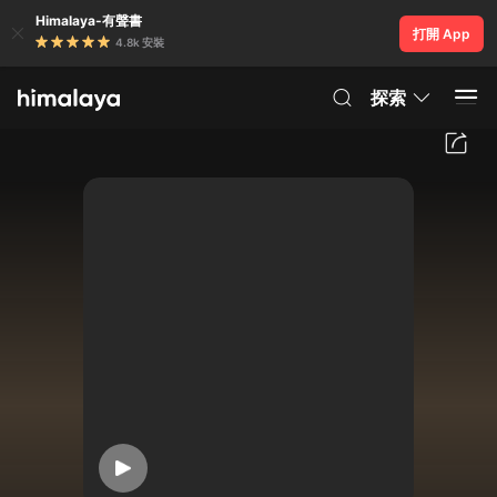
Himalaya-有聲書
打開 App
4.8k 安裝
探索