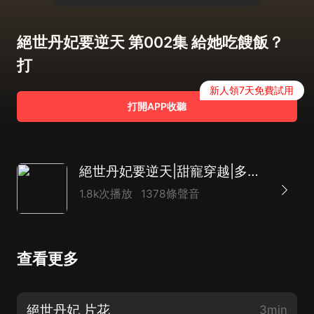
絕世丹妃要逆天 第002集 給她吃餿飯？
打
新人領7天免費試用
打開APP收聽
絕世丹妃要逆天|甜寵穿越|多人有聲劇
1.8k次播放
1378條聲音
查看更多
絕世丹妃 片花
3min