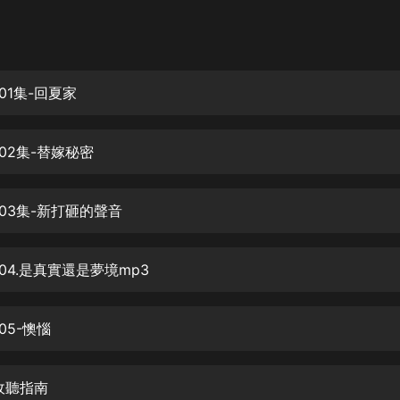
灰姑娘音樂
郭德綱於謙相聲全集
德雲社郭德綱相聲VIP
01集-回夏家
安全警長啦咘啦哆·假期篇|新篇章加
更|寶寶巴士故事
02集-替嫁秘密
寶寶巴士
凡人修仙傳|楊洋主演影視原著|薑廣
濤配音多播版本
003集-新打砸的聲音
光合積木
04.是真實還是夢境mp3
摸金天師【第一季】（紫襟演播）
有聲的紫襟
05-懊惱
無敵六皇子|爆笑穿越|無敵流皇子|安
燃領銜有聲小說
安燃
收聽指南