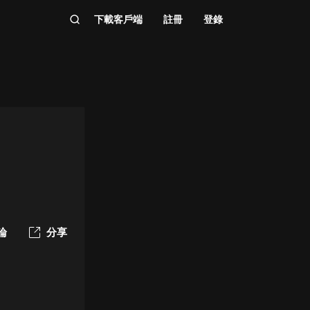
下載客戶端
註冊
登錄
論
分享