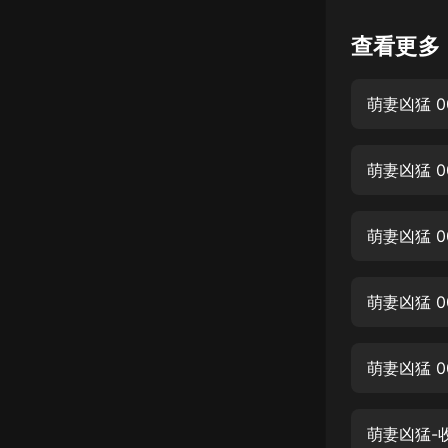
懸疑
查看更多
科幻
萌妻凶猛 0
好書精講
外語
萌妻凶猛 0
耽美
認知思維
萌妻凶猛 
人文
音樂
萌妻凶猛 0
粵語
萌妻凶猛 0
頭條
娛樂
萌妻凶猛-