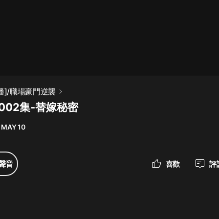
最佳女婿｜都市異能多人有聲劇｜一
種侃侃｜有聲小說
一種侃侃
米小圈上學記:一二三年級 | 暢銷出版
播]/職場豪門逆襲
物
002集-替嫁秘密
米小圈
 MAY 10
破壞者聯盟篇1-4季·猴子警長科學探
案記|寶寶巴士
寶寶巴士
聲音
喜歡
評
大奉打更人丨頭陀淵領銜多人有聲
劇|暢聽全集|王鶴棣、田曦薇主演影
視劇原著|賣報小郎君
頭陀淵講故事
總有這樣的歌只想一個人聽