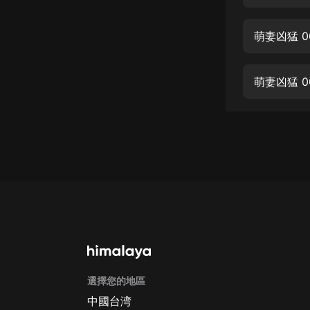
經典名著
人物傳記
萌妻凶猛 0
電影
生活
萌妻凶猛 0
英語
日語
課程
少兒教育
二次元
教育培訓
IT科技
選擇您的地區
汽車
中國台湾