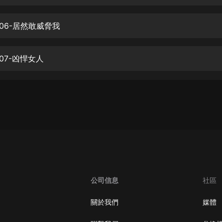
生命科學篇1-2·猴子警長科學探案記|
寶寶巴士科普
寶寶巴士
06-居然敢威脅我
【新民間劇場】我的老千江湖｜ 有聲
的紫襟｜ 魔幻千手
07-凶悍女人
有聲的紫襟
《夜色鋼琴曲》
夜色鋼琴曲趙海洋
太荒吞天訣丨熱血玄幻丨紫襟領銜有
聲劇
有聲的紫襟
嫡女貴嫁 | 一刀蘇蘇團隊制作 | 古言
宮鬥重生爽文 多人有聲劇
公司信息
社區
一刀蘇蘇
中國大案紀實 | 每日一驚案！真實案
關於我們
媒體
件恐怖刑偵尚文
大舌頭尚文