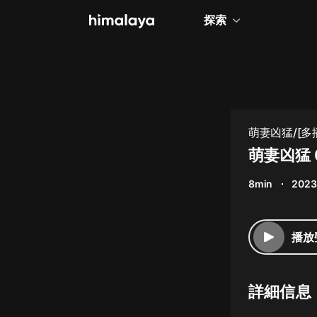
探索
全部
小說
個人成長
萌妻凶猛/[多
相聲評書
萌妻凶猛 
兒童
8min
2023
歷史
情感治愈
播放
健康養生
商業財經
詳細信息
廣播劇