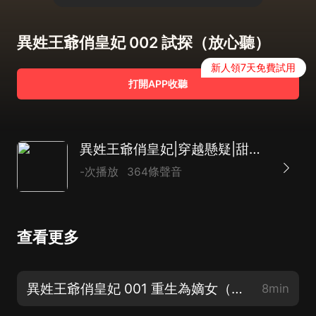
異姓王爺俏皇妃 002 試探（放心聽）
新人領7天免費試用
打開APP收聽
異姓王爺俏皇妃|穿越懸疑|甜寵權謀
-次播放
364條聲音
查看更多
異姓王爺俏皇妃 001 重生為嫡女（求關注求月票哇！）
8min