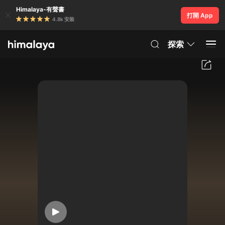
Himalaya-有聲書
打開 App
4.8k 安裝
探索