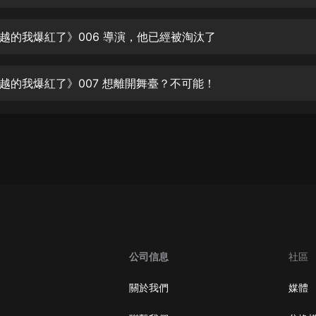
生命科學篇1-2·猴子警長科學探案記|
寶寶巴士科普
寶寶巴士
越的我爆紅了》006 導演，他已經被淘汰了
【新民間劇場】我的老千江湖｜ 有聲
的紫襟｜ 魔幻千手
越的我爆紅了》007 想離開舞臺？不可能！
有聲的紫襟
《夜色鋼琴曲》
夜色鋼琴曲趙海洋
太荒吞天訣丨熱血玄幻丨紫襟領銜有
聲劇
有聲的紫襟
嫡女貴嫁 | 一刀蘇蘇團隊制作 | 古言
宮鬥重生爽文 多人有聲劇
公司信息
社區
一刀蘇蘇
中國大案紀實 | 每日一驚案！真實案
關於我們
媒體
件恐怖刑偵尚文
大舌頭尚文