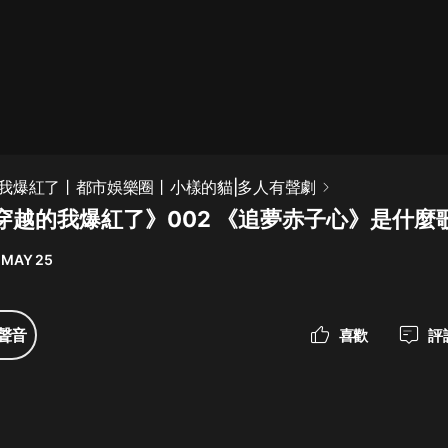
最佳女婿｜都市異能多人有聲劇｜一
種侃侃｜有聲小說
一種侃侃
米小圈上學記:一二三年級 | 暢銷出版
我爆紅了丨都市娛樂圈丨小樣的貓|多人有聲劇
物
穿越的我爆紅了》002 《追夢赤子心》是什麼
米小圈
 MAY 25
破壞者聯盟篇1-4季·猴子警長科學探
案記|寶寶巴士
寶寶巴士
聲音
喜歡
評
大奉打更人丨頭陀淵領銜多人有聲
劇|暢聽全集|王鶴棣、田曦薇主演影
視劇原著|賣報小郎君
頭陀淵講故事
總有這樣的歌只想一個人聽