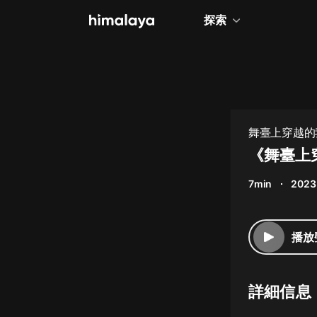
探索
全部
小說
個人成長
舞臺上穿越的
相聲評書
《舞臺上
兒童
7min
2023
歷史
情感治愈
播放
健康養生
商業財經
詳細信息
廣播劇