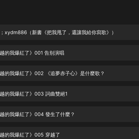
灰姑娘音樂
郭德綱於謙相聲全集
德雲社郭德綱相聲VIP
；xydm886（新書《把我甩了，還讓我給你寫歌》）
安全警長啦咘啦哆·假期篇|新篇章加
更|寶寶巴士故事
越的我爆紅了》001 告别演唱
寶寶巴士
凡人修仙傳|楊洋主演影視原著|薑廣
濤配音多播版本
越的我爆紅了》002 《追夢赤子心》是什麼歌？
光合積木
越的我爆紅了》003 詞曲雙絕1
摸金天師【第一季】（紫襟演播）
有聲的紫襟
越的我爆紅了》004 發生了什麼？
無敵六皇子|爆笑穿越|無敵流皇子|安
燃領銜有聲小說
安燃
越的我爆紅了》005 穿越了