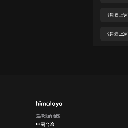
經典名著
人物傳記
《舞臺上穿
電影
生活
《舞臺上穿
英語
日語
課程
少兒教育
二次元
教育培訓
IT科技
選擇您的地區
汽車
中國台湾