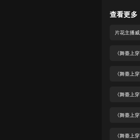
懸疑
查看更多
科幻
片花主播威
好書精講
外語
《舞臺上穿
耽美
認知思維
《舞臺上穿
人文
音樂
《舞臺上穿
粵語
《舞臺上穿
頭條
娛樂
《舞臺上穿