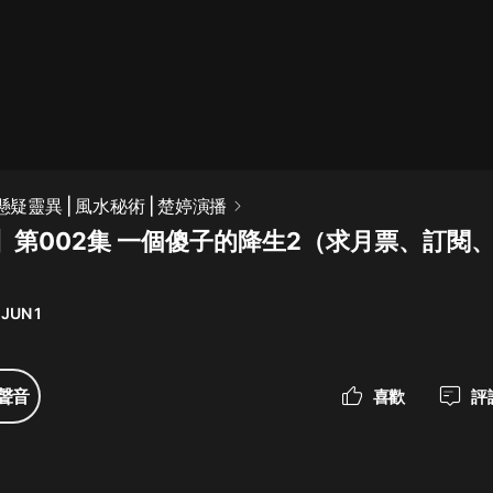
最佳女婿｜都市異能多人有聲劇｜一
種侃侃｜有聲小說
一種侃侃
米小圈上學記:一二三年級 | 暢銷出版
懸疑靈異 | 風水秘術 | 楚婷演播
物
】第002集 一個傻子的降生2（求月票、訂閱
米小圈
破壞者聯盟篇1-4季·猴子警長科學探
案記|寶寶巴士
 JUN 1
寶寶巴士
大奉打更人丨頭陀淵領銜多人有聲
聲音
喜歡
評
劇|暢聽全集|王鶴棣、田曦薇主演影
視劇原著|賣報小郎君
頭陀淵講故事
總有這樣的歌只想一個人聽