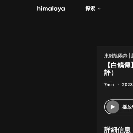
探索
全部
小說
個人成長
東離陰陽錄 | 
相聲評書
【白鴿傳
評）
兒童
7min
2023
歷史
情感治愈
播放
健康養生
商業財經
詳細信息
廣播劇