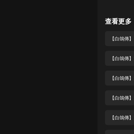
懸疑
查看更多
科幻
好書精講
【白鴿傳】
外語
耽美
【白鴿傳】
認知思維
人文
【白鴿傳】
音樂
【白鴿傳】第
粵語
頭條
【白鴿傳】第
娛樂