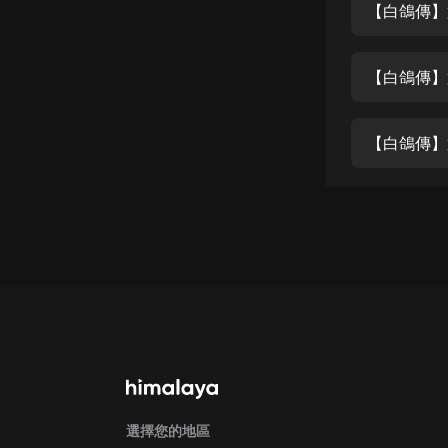
經典名著
【白鴿傳】
人物傳記
【白鴿傳】
電影
生活
【白鴿傳】
英語
日語
課程
少兒教育
二次元
教育培訓
IT科技
汽車
選擇您的地區