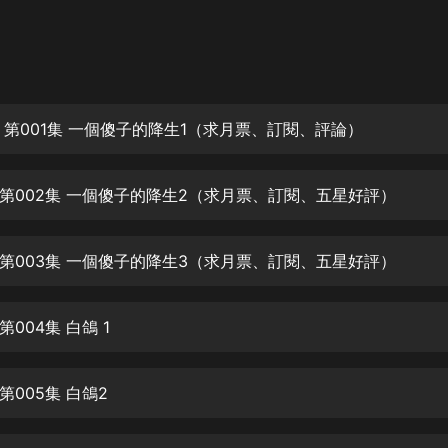
灰姑娘音樂
郭德綱於謙相聲全集
德雲社郭德綱相聲VIP
 第001集 一個傻子的降生1（求月票、訂閱、評論）
安全警長啦咘啦哆·假期篇|新篇章加
更|寶寶巴士故事
寶寶巴士
第002集 一個傻子的降生2（求月票、訂閱、五星好評）
凡人修仙傳|楊洋主演影視原著|薑廣
濤配音多播版本
光合積木
第003集 一個傻子的降生3（求月票、訂閱、五星好評）
摸金天師【第一季】（紫襟演播）
有聲的紫襟
004集 白鴿 1
無敵六皇子|爆笑穿越|無敵流皇子|安
005集 白鴿2
燃領銜有聲小說
安燃