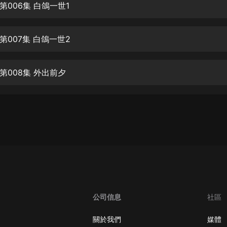
生命科學篇1-2·猴子警長科學探案記|
第006集 白鴿一世1
寶寶巴士科普
寶寶巴士
第007集 白鴿一世2
【新民間劇場】我的老千江湖｜ 有聲
的紫襟｜ 魔幻千手
有聲的紫襟
第008集 外出前夕
《夜色鋼琴曲》
夜色鋼琴曲趙海洋
太荒吞天訣丨熱血玄幻丨紫襟領銜有
聲劇
有聲的紫襟
嫡女貴嫁 | 一刀蘇蘇團隊制作 | 古言
宮鬥重生爽文 多人有聲劇
一刀蘇蘇
公司信息
社區
中國大案紀實 | 每日一驚案！真實案
件恐怖刑偵尚文
關於我們
媒體
大舌頭尚文