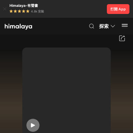
Himalaya-有聲書
打開 App
4.8k 安裝
探索