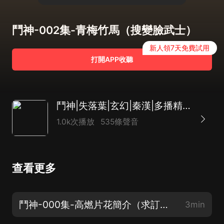
鬥神-002集-青梅竹馬（搜變臉武士）
新人領7天免費試用
打開APP收聽
鬥神|失落葉|玄幻|秦漢|多播精品
1.0k次播放
535條聲音
查看更多
鬥神-000集-高燃片花簡介（求訂閱）
3min