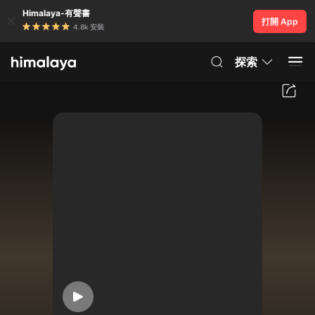
Himalaya-有聲書
打開 App
4.8k 安裝
探索