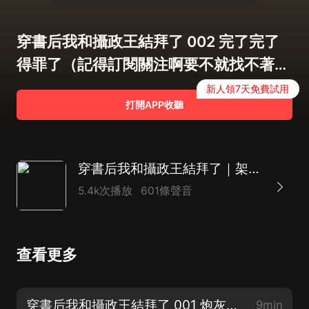
穿書后我和攝政王結拜了 002 完了完了
得罪了（記得訂閱關注啊要不就找不著
啦）
新人領7天免費試用
打開APP收聽
穿書后我和攝政王結拜了｜架空古言甜寵雙強爆笑日常｜多人有聲劇
5.4k次播放
601條聲音
查看更多
穿書后我和攝政王結拜了 001 炮灰閃亮登場（收聽半小時解鎖7.1 30日哦！）
9min