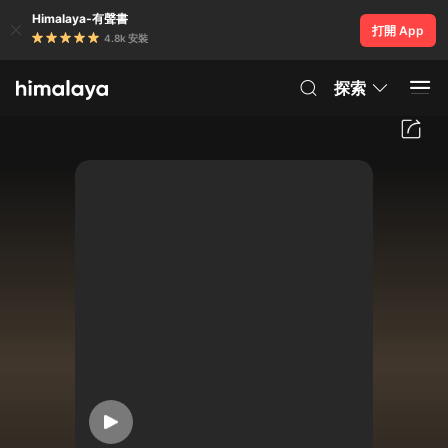
Himalaya-有聲書
打開 App
4.8k 安裝
探索