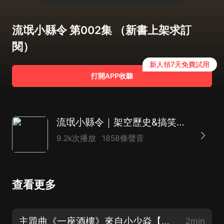
流氓小縣令 第002集 （新書上架求訂
閱）
新人領7天免費試用
打開APP收聽
流氓小縣令｜架空歷史&搞笑穿越｜白鯨出品
9.2k次播放
1858條聲音
查看更多
主題曲《一座酒樓》來自小少焱【腦子寄存處】
2min