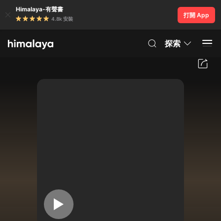
Himalaya-有聲書
打開 App
4.8k 安裝
探索