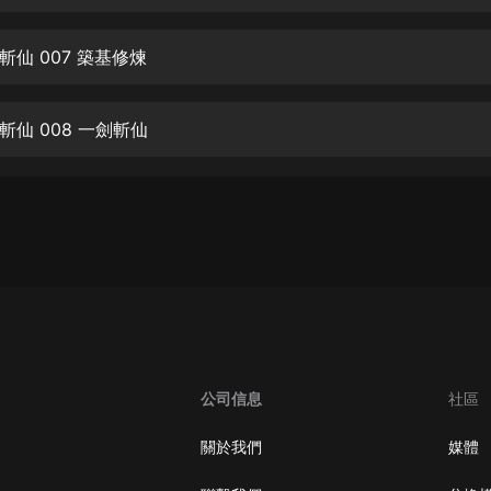
生命科學篇1-2·猴子警長科學探案記|
寶寶巴士科普
寶寶巴士
仙 007 築基修煉
【新民間劇場】我的老千江湖｜ 有聲
的紫襟｜ 魔幻千手
仙 008 一劍斬仙
有聲的紫襟
《夜色鋼琴曲》
夜色鋼琴曲趙海洋
太荒吞天訣丨熱血玄幻丨紫襟領銜有
聲劇
有聲的紫襟
嫡女貴嫁 | 一刀蘇蘇團隊制作 | 古言
宮鬥重生爽文 多人有聲劇
公司信息
社區
一刀蘇蘇
中國大案紀實 | 每日一驚案！真實案
關於我們
媒體
件恐怖刑偵尚文
大舌頭尚文