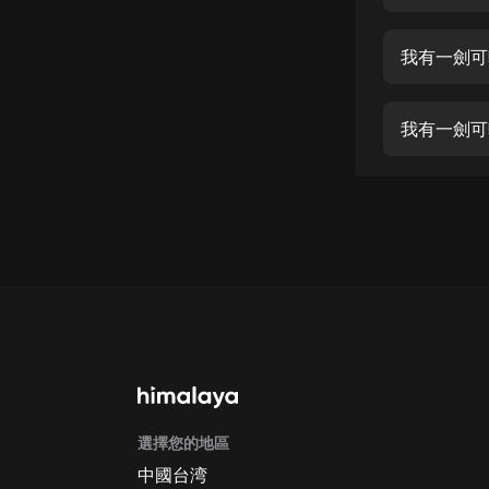
經典名著
人物傳記
我有一劍可斬
電影
生活
我有一劍可斬
英語
日語
課程
少兒教育
二次元
教育培訓
IT科技
選擇您的地區
汽車
中國台湾