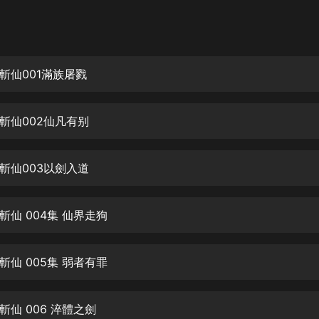
灰姑娘音樂
郭德綱於謙相聲全集
德雲社郭德綱相聲VIP
斬仙001滿族屠戮
安全警長啦咘啦哆·假期篇|新篇章加
更|寶寶巴士故事
斬仙002仙凡有别
寶寶巴士
凡人修仙傳|楊洋主演影視原著|薑廣
濤配音多播版本
斬仙003以劍入道
光合積木
斬仙 004集 仙界走狗
摸金天師【第一季】（紫襟演播）
有聲的紫襟
斬仙 005集 弱者有罪
無敵六皇子|爆笑穿越|無敵流皇子|安
燃領銜有聲小說
安燃
仙 006 淬體之劍