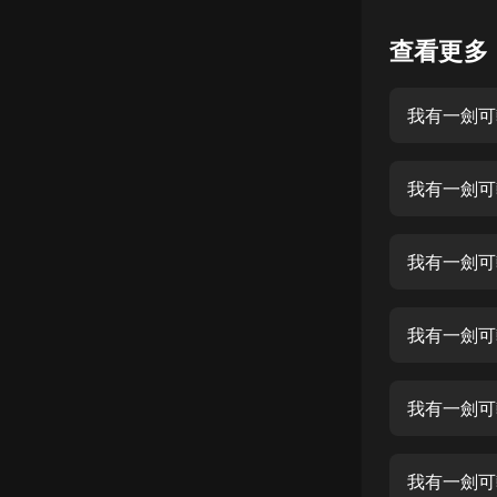
懸疑
查看更多
科幻
我有一劍可
好書精講
外語
我有一劍可
耽美
認知思維
我有一劍可
人文
音樂
我有一劍可
粵語
我有一劍可
頭條
娛樂
我有一劍可斬