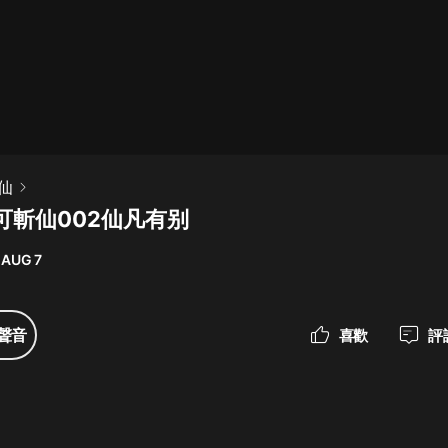
最佳女婿｜都市異能多人有聲劇｜一
種侃侃｜有聲小說
一種侃侃
米小圈上學記:一二三年級 | 暢銷出版
仙
物
可斬仙002仙凡有别
米小圈
 AUG 7
破壞者聯盟篇1-4季·猴子警長科學探
案記|寶寶巴士
寶寶巴士
聲音
喜歡
評
大奉打更人丨頭陀淵領銜多人有聲
劇|暢聽全集|王鶴棣、田曦薇主演影
視劇原著|賣報小郎君
頭陀淵講故事
總有這樣的歌只想一個人聽