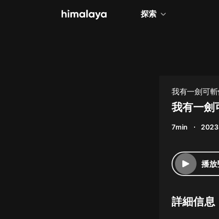
探索
全部
小說
個人成長
我有一劍可斬
相聲評書
我有一劍
兒童
7min
2023
歷史
情感治愈
播放
健康養生
商業財經
詳細信息
廣播劇