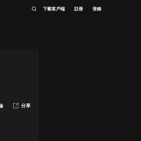
下載客戶端
註冊
登錄
論
分享