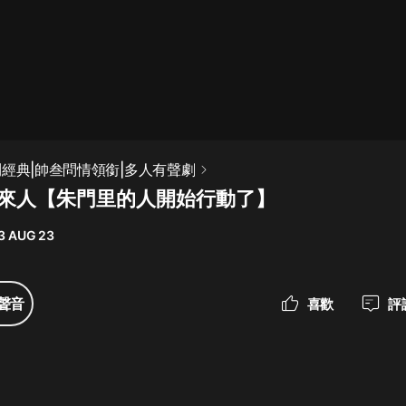
最佳女婿｜都市異能多人有聲劇｜一
種侃侃｜有聲小說
一種侃侃
米小圈上學記:一二三年級 | 暢銷出版
鬥經典|帥叁問情領銜|多人有聲劇
物
葉家來人【朱門里的人開始行動了】
米小圈
3 AUG 23
破壞者聯盟篇1-4季·猴子警長科學探
案記|寶寶巴士
寶寶巴士
聲音
喜歡
評
大奉打更人丨頭陀淵領銜多人有聲
劇|暢聽全集|王鶴棣、田曦薇主演影
視劇原著|賣報小郎君
頭陀淵講故事
總有這樣的歌只想一個人聽