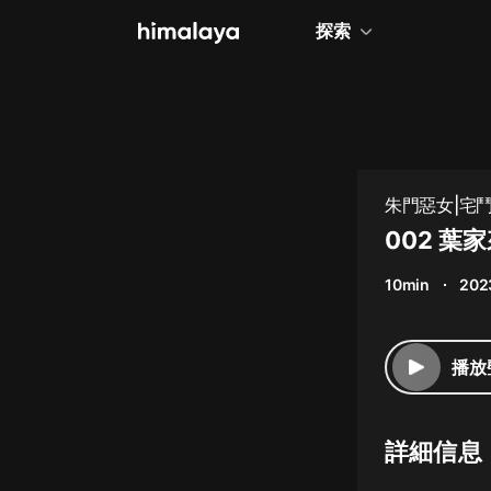
探索
全部
小說
個人成長
朱門惡女|宅
相聲評書
002 
兒童
10min
202
歷史
情感治愈
播放
健康養生
商業財經
詳細信息
廣播劇