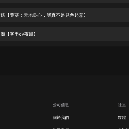
生命科學篇1-2·猴子警長科學探案記|
寶寶巴士科普
寶寶巴士
機而逃【葉葵：天地良心，我真不是見色起意】
【新民間劇場】我的老千江湖｜ 有聲
的紫襟｜ 魔幻千手
破廟【客串cv夜風】
有聲的紫襟
《夜色鋼琴曲》
夜色鋼琴曲趙海洋
太荒吞天訣丨熱血玄幻丨紫襟領銜有
聲劇
有聲的紫襟
嫡女貴嫁 | 一刀蘇蘇團隊制作 | 古言
宮鬥重生爽文 多人有聲劇
公司信息
社區
一刀蘇蘇
中國大案紀實 | 每日一驚案！真實案
關於我們
媒體
件恐怖刑偵尚文
大舌頭尚文