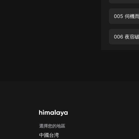
經典名著
人物傳記
005 伺
電影
生活
006 夜宿
英語
日語
課程
少兒教育
二次元
教育培訓
IT科技
選擇您的地區
汽車
中國台湾