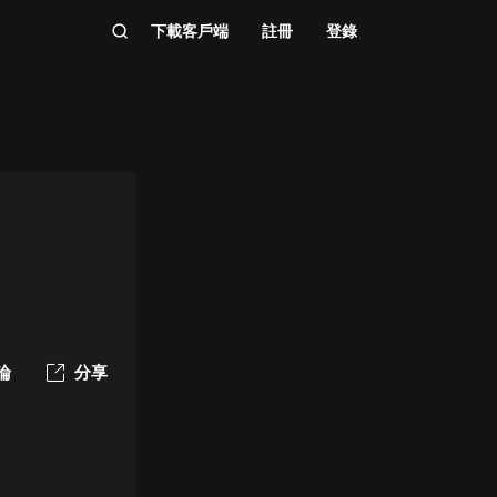
下載客戶端
註冊
登錄
論
分享