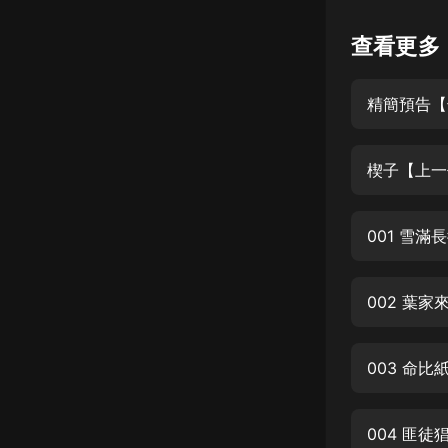
懸疑
查看更多
科幻
精簡預告【
好書精講
外語
楔子【上一
耽美
認知思維
001 雪
人文
音樂
002 葉
粵語
003 命比
頭條
娛樂
004 匪