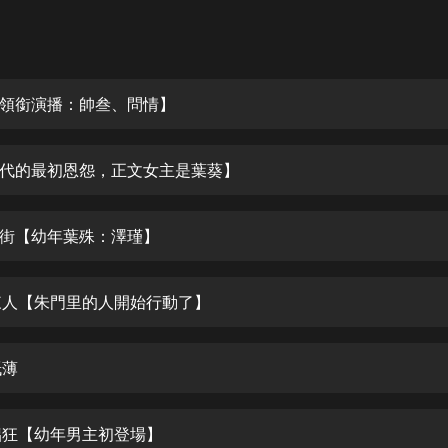
灰姑娘音樂
郭德綱於謙相聲全集
德雲社郭德綱相聲VIP
領銜演播：帥叁、問情】
安全警長啦咘啦哆·假期篇|新篇章加
更|寶寶巴士故事
代的最初恩怨，正文女主是葉葵】
寶寶巴士
凡人修仙傳|楊洋主演影視原著|薑廣
濤配音多播版本
滿長街【幼年葉殊：澤瑾】
光合積木
家來人【朱門里的人開始行動了】
摸金天師【第一季】（紫襟演播）
有聲的紫襟
紙薄
無敵六皇子|爆笑穿越|無敵流皇子|安
燃領銜有聲小說
安燃
徒猖狂【幼年男主初登場】