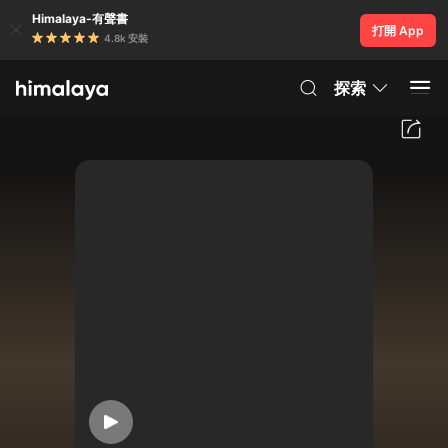
Himalaya-有聲書
打開 App
4.8k 安裝
探索