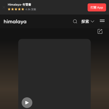
Himalaya-有聲書
打開 App
4.8k 安裝
探索