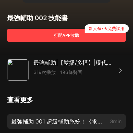
最強輔助 002 技能書
新人領7天免費試用
打開APP收聽
最強輔助|【雙播/多播】|現代穿越|逆襲成長|VI
319次播放
496條聲音
查看更多
最強輔助 001 超級輔助系統！《求月票，訂閱，感謝支持》
8min