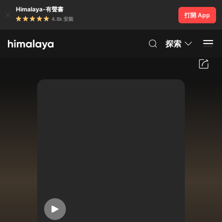
Himalaya-有聲書
打開 App
4.8k 安裝
探索