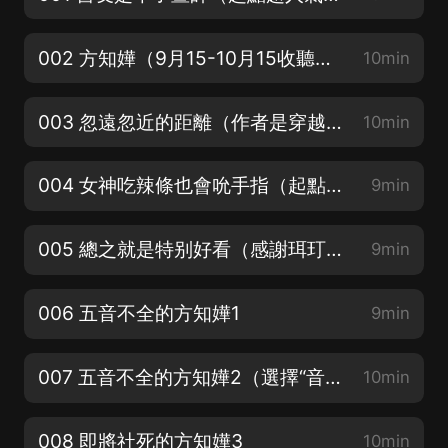
002 方知嬅（9月15-10月15收聽訂閱，不要錯過！）
10min
003 忽遠忽近的距離（作者是穿越過來的嗎？小本子放核汙水！）
10min
004 女神吃辣條也會吮手指（起點超人氣浪漫青春作品，千萬别錯過的優秀佳作！）
9min
005 總之就是特别好看（感謝珥玎玎、風清揚、碩昀等一眾優質CV參演）
9min
006 五音不全的方知嬅1
9min
007 五音不全的方知嬅2（選擇“音質選擇”的“超高音質”-“環繞立體聲”音質更優）
10min
008 即將社死的方知嬅3
10min