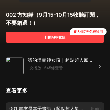
002 方知嬅（9月15-10月15收聽訂閱，
不要錯過！）
新人領7天免費試用
打開APP收聽
我的漫畫師女孩｜起點超人氣爆笑青春治愈現言｜彌勒熊樂桃桃&珥玎玎精品多人有聲劇
-次播放
545條聲音
查看更多
001 書友是本子畫師（起點超人氣浪漫青春劇，歡迎月票/訂閱/評論!）
9min