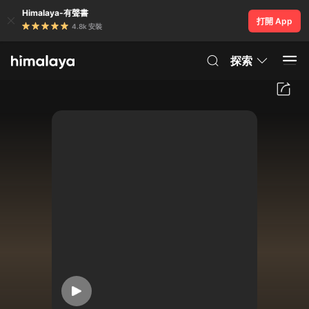
Himalaya-有聲書
打開 App
4.8k 安裝
探索