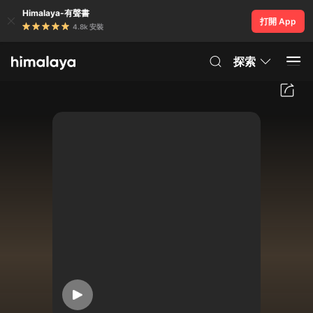
Himalaya-有聲書
打開 App
4.8k 安裝
探索