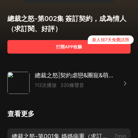
總裁之怒-第002集 簽訂契約，成為情人
（求訂閱、好評）
新人領7天免費試用
打開APP收聽
總裁之怒|契約虐戀&團寵&萌寶|雙向奔赴|兄妹虐戀|多角戀|多播
112次播放
320條聲音
查看更多
總裁之怒-第001集 媽媽病重（求訂閱、月票、評論）
7min