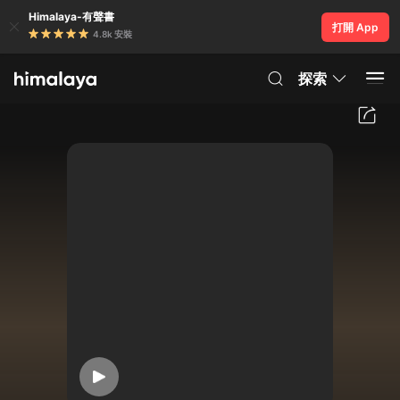
Himalaya-有聲書
打開 App
4.8k 安裝
探索