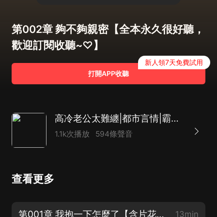
第002章 夠不夠親密【全本永久很好聽，
歡迎訂閱收聽~♡】
新人領7天免費試用
打開APP收聽
高冷老公太難纏|都市言情|霸道總裁|昏婚欲睡|AI多播
1.1k次播放
594條聲音
查看更多
第001章 我抱一下怎麼了【含片花，18歲以下謝絕入內，謝謝~♡】
13min