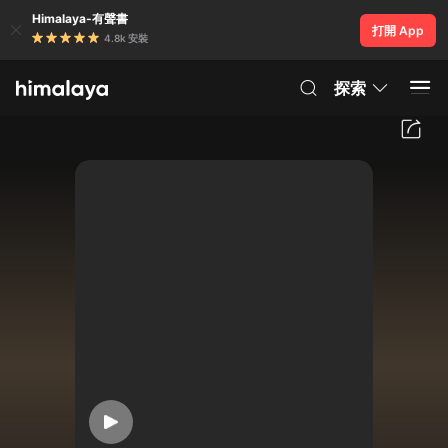
Himalaya-有聲書
打開 App
4.8k 安裝
探索