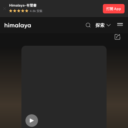
Himalaya-有聲書
打開 App
4.8k 安裝
探索