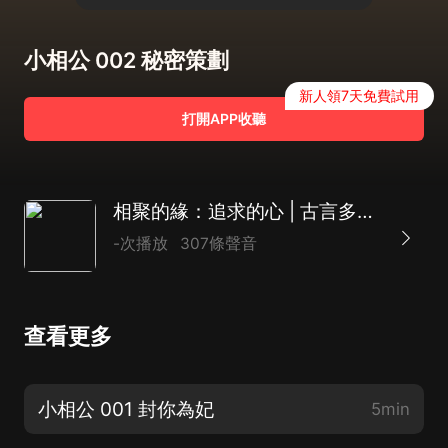
小相公 002 秘密策劃
新人領7天免費試用
打開APP收聽
相聚的緣：追求的心 | 古言多播 | 朝廷謀略
-次播放
307條聲音
查看更多
小相公 001 封你為妃
5min