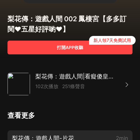
梨花傳：遊戲人間 002 鳳棲宮【多多訂
閱♥五星好評喲♥】
新人領7天免費試用
打開APP收聽
梨花傳：遊戲人間|看癡傻皇后如何演繹一段風雨傳奇|古風玄幻
102次播放
251條聲音
查看更多
梨花傳：遊戲人間-片花
2min