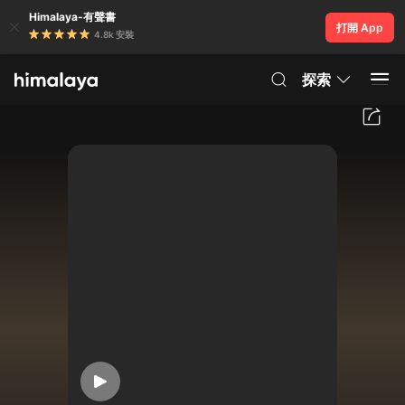
Himalaya-有聲書
打開 App
4.8k 安裝
探索