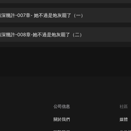
生命科學篇1-2·猴子警長科學探案記|
寶寶巴士科普
寶寶巴士
情深幾許-007章- 她不過是炮灰罷了（一）
【新民間劇場】我的老千江湖｜ 有聲
的紫襟｜ 魔幻千手
情深幾許-008章-她不過是炮灰罷了（二）
有聲的紫襟
《夜色鋼琴曲》
夜色鋼琴曲趙海洋
太荒吞天訣丨熱血玄幻丨紫襟領銜有
聲劇
有聲的紫襟
嫡女貴嫁 | 一刀蘇蘇團隊制作 | 古言
宮鬥重生爽文 多人有聲劇
公司信息
社區
一刀蘇蘇
中國大案紀實 | 每日一驚案！真實案
關於我們
媒體
件恐怖刑偵尚文
大舌頭尚文