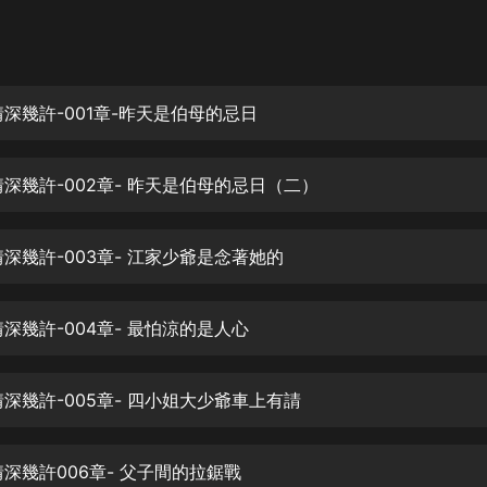
灰姑娘音樂
郭德綱於謙相聲全集
德雲社郭德綱相聲VIP
情深幾許-001章-昨天是伯母的忌日
安全警長啦咘啦哆·假期篇|新篇章加
更|寶寶巴士故事
情深幾許-002章- 昨天是伯母的忌日（二）
寶寶巴士
凡人修仙傳|楊洋主演影視原著|薑廣
濤配音多播版本
情深幾許-003章- 江家少爺是念著她的
光合積木
深幾許-004章- 最怕涼的是人心
摸金天師【第一季】（紫襟演播）
有聲的紫襟
情深幾許-005章- 四小姐大少爺車上有請
無敵六皇子|爆笑穿越|無敵流皇子|安
燃領銜有聲小說
安燃
情深幾許006章- 父子間的拉鋸戰