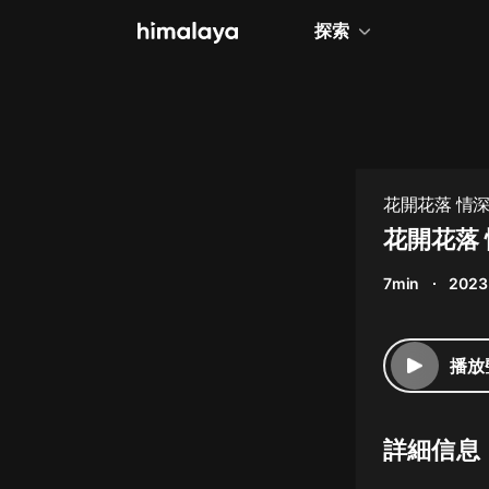
探索
全部
小說
個人成長
花開花落 情深
相聲評書
花開花落 
兒童
7min
2023
歷史
情感治愈
播放
健康養生
商業財經
詳細信息
廣播劇