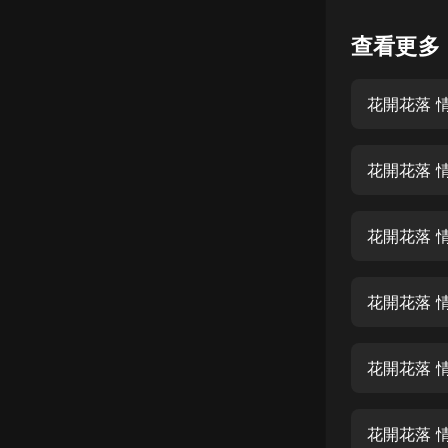
懸疑
查看更多
科幻
花開花落 
好書精講
外語
花開花落 
耽美
認知思維
花開花落 
人文
音樂
花開花落 情
粵語
花開花落 
頭條
娛樂
花開花落 