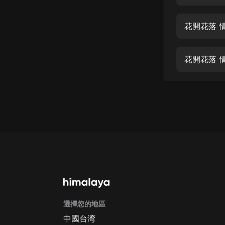
經典名著
人物傳記
花開花落 
電影
生活
花開花落 
英語
日語
課程
少兒教育
二次元
教育培訓
IT科技
選擇您的地區
汽車
中國台湾