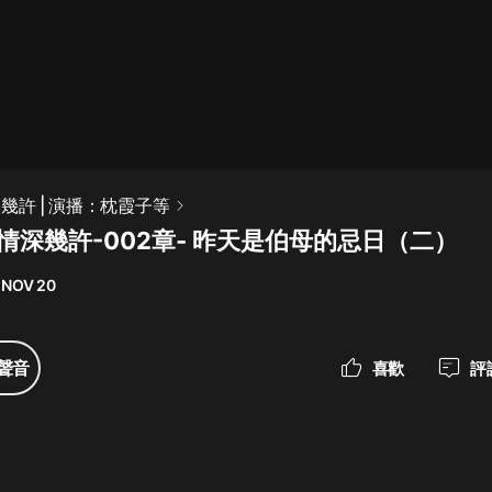
最佳女婿｜都市異能多人有聲劇｜一
種侃侃｜有聲小說
一種侃侃
米小圈上學記:一二三年級 | 暢銷出版
幾許 | 演播：枕霞子等
物
情深幾許-002章- 昨天是伯母的忌日（二）
米小圈
 NOV 20
破壞者聯盟篇1-4季·猴子警長科學探
案記|寶寶巴士
寶寶巴士
聲音
喜歡
評
大奉打更人丨頭陀淵領銜多人有聲
劇|暢聽全集|王鶴棣、田曦薇主演影
視劇原著|賣報小郎君
頭陀淵講故事
總有這樣的歌只想一個人聽