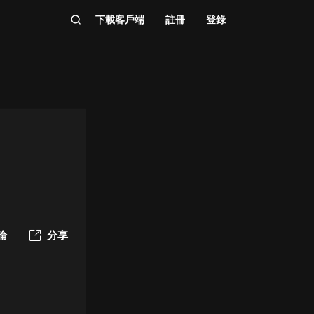
下載客戶端
註冊
登錄
論
分享