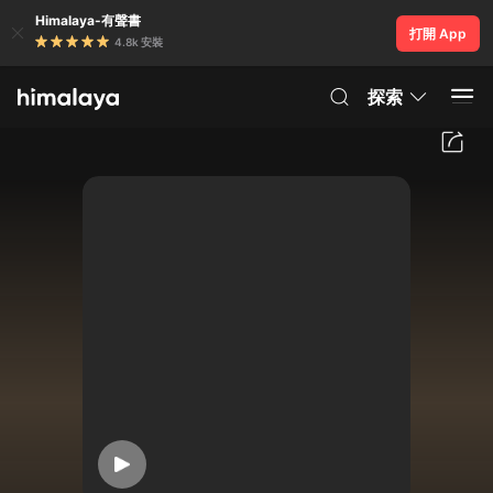
Himalaya-有聲書
打開 App
4.8k 安裝
探索