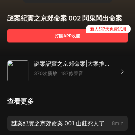
謎案紀實之京郊命案 002 鬨鬼鬨出命案
新人領7天免費試用
打開APP收聽
謎案記實之京郊命案|大案推理|懸疑燒腦|刑偵犯罪|精品多播
370次播放
187條聲音
查看更多
謎案紀實之京郊命案 001 山莊死人了
8min