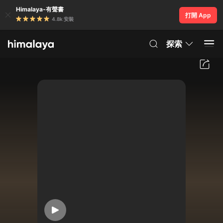
Himalaya-有聲書
打開 App
4.8k 安裝
探索