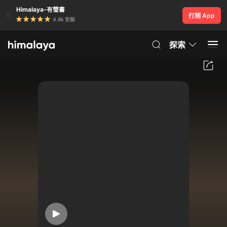
Himalaya-有聲書
打開 App
4.8k 安裝
探索