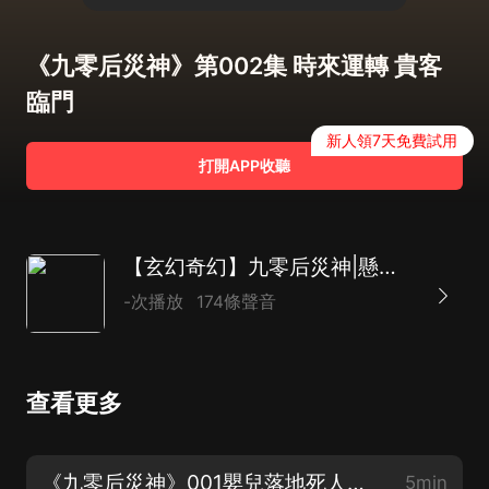
《九零后災神》第002集 時來運轉 貴客
臨門
新人領7天免費試用
打開APP收聽
【玄幻奇幻】九零后災神|懸疑恐怖
-次播放
174條聲音
查看更多
《九零后災神》001嬰兒落地死人起立
5min