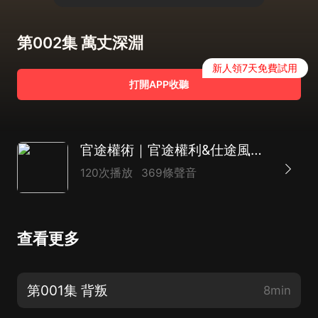
第002集 萬丈深淵
新人領7天免費試用
打開APP收聽
官途權術｜官途權利&仕途風流｜權利巔峰
120次播放
369條聲音
查看更多
第001集 背叛
8min