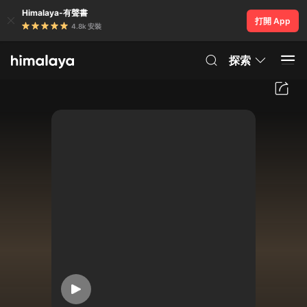
Himalaya-有聲書
打開 App
4.8k 安裝
探索