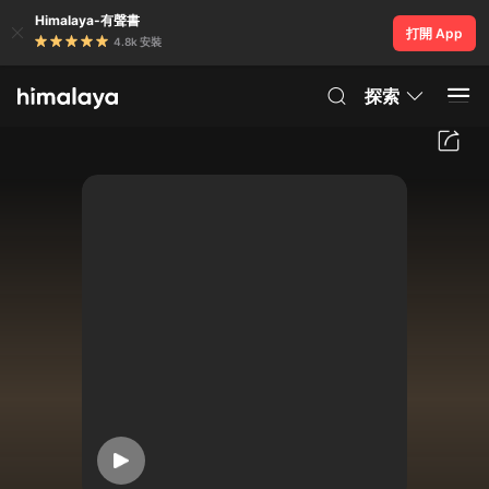
Himalaya-有聲書
打開 App
4.8k 安裝
探索