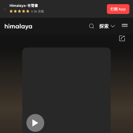
Himalaya-有聲書
打開 App
4.8k 安裝
探索