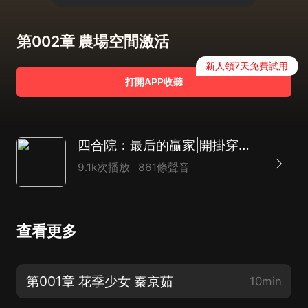
第002章 農場空間激活
新人領7天免費試用
打開APP收聽
四合院：最后的贏家|開掛穿越空間|重回六零|影視同文|爽點多多|起點大神作品
9.1k次播放
861條聲音
查看更多
第001章 花季少女 秦京茹
10min