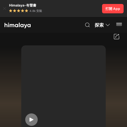
Himalaya-有聲書
打開 App
4.8k 安裝
探索