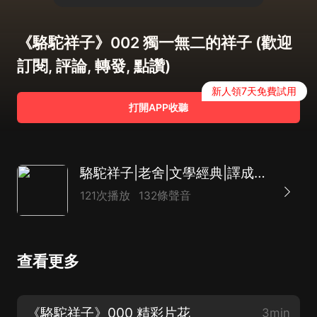
《駱駝祥子》002 獨一無二的祥子 (歡迎
訂閱, 評論, 轉發, 點讚)
新人領7天免費試用
打開APP收聽
駱駝祥子|老舍|文學經典|譯成十幾國文字的傳世之作
121次播放
132條聲音
查看更多
《駱駝祥子》000 精彩片花
3min