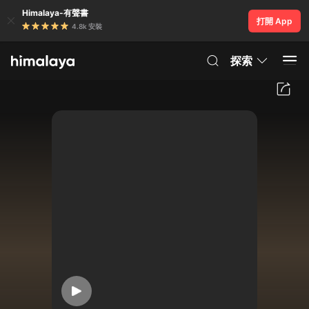
Himalaya-有聲書
打開 App
4.8k 安裝
探索