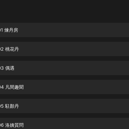
灰姑娘音樂
郭德綱於謙相聲全集
德雲社郭德綱相聲VIP
1 煉丹房
安全警長啦咘啦哆·假期篇|新篇章加
更|寶寶巴士故事
2 桃花丹
寶寶巴士
凡人修仙傳|楊洋主演影視原著|薑廣
濤配音多播版本
3 偶遇
光合積木
04 凡間趣聞
摸金天師【第一季】（紫襟演播）
有聲的紫襟
5 駐顏丹
無敵六皇子|爆笑穿越|無敵流皇子|安
燃領銜有聲小說
安燃
06 洛姨質問