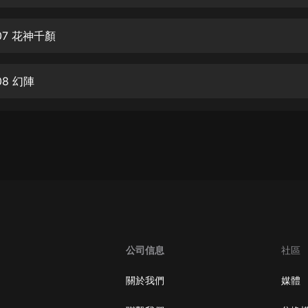
生命科學篇1-2·猴子警長科學探案記|
寶寶巴士科普
寶寶巴士
7 花神千顏
【新民間劇場】我的老千江湖｜ 有聲
的紫襟｜ 魔幻千手
8 幻陣
有聲的紫襟
《夜色鋼琴曲》
夜色鋼琴曲趙海洋
太荒吞天訣丨熱血玄幻丨紫襟領銜有
聲劇
有聲的紫襟
嫡女貴嫁 | 一刀蘇蘇團隊制作 | 古言
宮鬥重生爽文 多人有聲劇
公司信息
社區
一刀蘇蘇
中國大案紀實 | 每日一驚案！真實案
關於我們
媒體
件恐怖刑偵尚文
大舌頭尚文