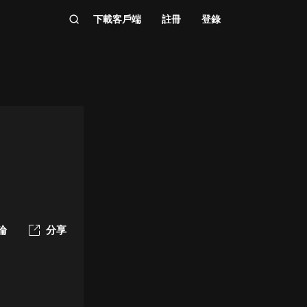
下載客戶端
註冊
登錄
論
分享