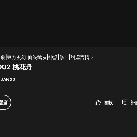
最佳女婿｜都市異能多人有聲劇｜一
種侃侃｜有聲小說
一種侃侃
米小圈上學記:一二三年級 | 暢銷出版
劇|東方玄幻|仙俠武俠|神話|修仙|甜虐言情
物
02 桃花丹
米小圈
 JAN 22
破壞者聯盟篇1-4季·猴子警長科學探
案記|寶寶巴士
寶寶巴士
聲音
喜歡
評
大奉打更人丨頭陀淵領銜多人有聲
劇|暢聽全集|王鶴棣、田曦薇主演影
視劇原著|賣報小郎君
頭陀淵講故事
總有這樣的歌只想一個人聽