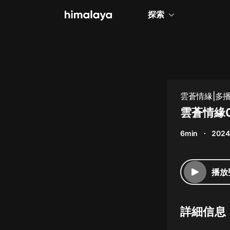
探索
全部
小說
個人成長
雲蒼情緣|多播
相聲評書
雲蒼情緣0
兒童
6min
2024
歷史
情感治愈
播放
健康養生
商業財經
詳細信息
廣播劇