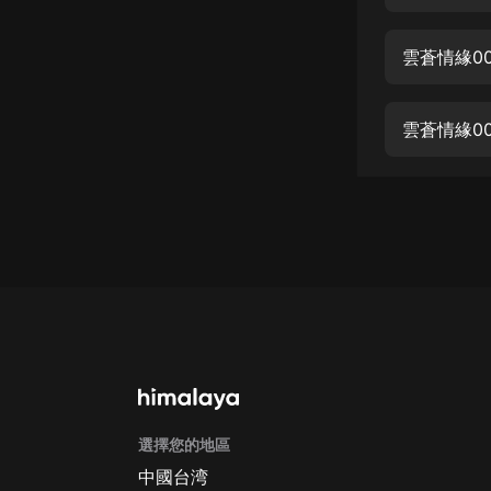
經典名著
人物傳記
雲蒼情緣00
電影
生活
雲蒼情緣00
英語
日語
課程
少兒教育
二次元
教育培訓
IT科技
選擇您的地區
汽車
中國台湾