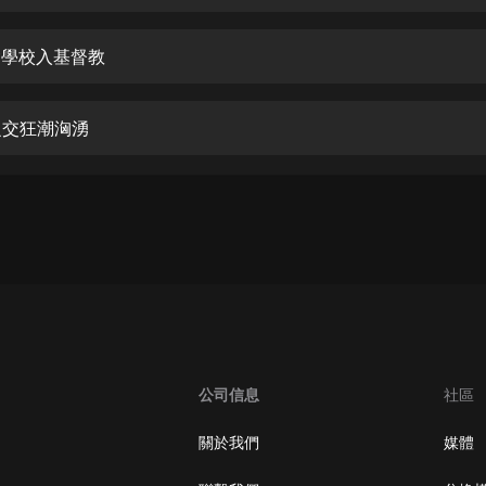
生命科學篇1-2·猴子警長科學探案記|
寶寶巴士科普
寶寶巴士
教會學校入基督教
【新民間劇場】我的老千江湖｜ 有聲
的紫襟｜ 魔幻千手
紀之交狂潮洶湧
有聲的紫襟
《夜色鋼琴曲》
夜色鋼琴曲趙海洋
太荒吞天訣丨熱血玄幻丨紫襟領銜有
聲劇
有聲的紫襟
嫡女貴嫁 | 一刀蘇蘇團隊制作 | 古言
宮鬥重生爽文 多人有聲劇
公司信息
社區
一刀蘇蘇
中國大案紀實 | 每日一驚案！真實案
關於我們
媒體
件恐怖刑偵尚文
大舌頭尚文