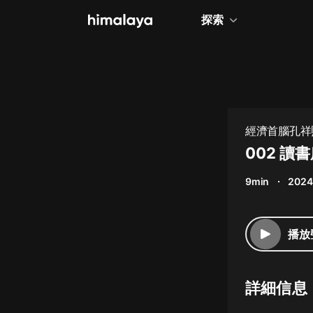
探索
全部
小說
個人成長
經濟首腦孔祥
相聲評書
002 讀
兒童
9min
2024
歷史
情感治愈
播放
健康養生
商業財經
詳細信息
廣播劇