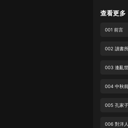
懸疑
查看更多
科幻
001 前言
好書精講
外語
002 讀書
耽美
認知思維
003 逢亂
人文
音樂
004 中秋
粵語
005 孔
頭條
娛樂
006 對