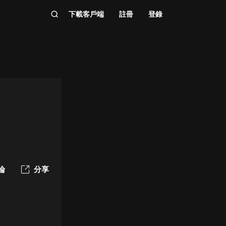
下載客戶端
註冊
登錄
論
分享