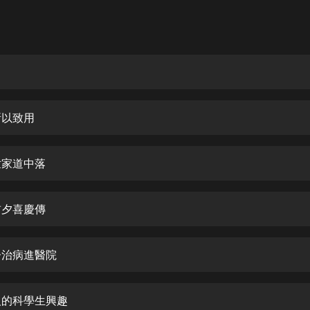
灰姑娘音樂
郭德綱於謙相聲全集
德雲社郭德綱相聲VIP
安全警長啦咘啦哆·假期篇|新篇章加
更|寶寶巴士故事
所以致用
寶寶巴士
凡人修仙傳|楊洋主演影視原著|薑廣
濤配音多播版本
世家道中落
光合積木
前夕喜慶傳
摸金天師【第一季】（紫襟演播）
有聲的紫襟
家子治病進醫院
無敵六皇子|爆笑穿越|無敵流皇子|安
燃領銜有聲小說
安燃
洋人的科學生興趣