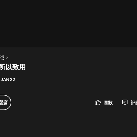
最佳女婿｜都市異能多人有聲劇｜一
種侃侃｜有聲小說
一種侃侃
米小圈上學記:一二三年級 | 暢銷出版
熙
物
書所以致用
米小圈
 JAN 22
破壞者聯盟篇1-4季·猴子警長科學探
案記|寶寶巴士
寶寶巴士
聲音
喜歡
評
大奉打更人丨頭陀淵領銜多人有聲
劇|暢聽全集|王鶴棣、田曦薇主演影
視劇原著|賣報小郎君
頭陀淵講故事
總有這樣的歌只想一個人聽