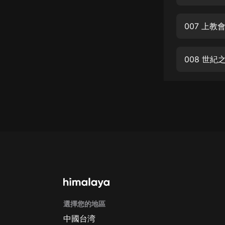
經典名著
人物傳記
007 上
電影
生活
008 世
英語
日語
課程
少兒教育
二次元
教育培訓
IT科技
選擇您的地區
汽車
中國台湾