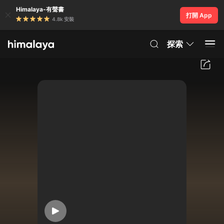
Himalaya-有聲書
打開 App
4.8k 安裝
探索