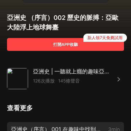
亞洲史 （序言）002 歷史的脈搏：亞歐
大陸浮上地球舞臺
新人領7天免費試用
打開APP收聽
亞洲史 | 一聽就上癮的趣味亞洲史 | 文明古國大歷史 | 春秋戰國秦漢唐宋明清 | 一帶一路 | 蜜範演播
126次播放
145條聲音
查看更多
亞洲史（序言） 001 在趣味中找到歷史的真諦1
3min