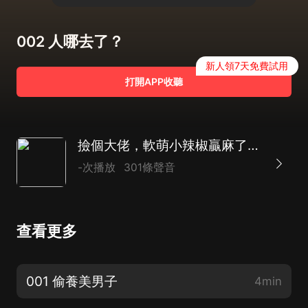
002 人哪去了？
新人領7天免費試用
打開APP收聽
撿個大佬，軟萌小辣椒贏麻了|1V1高甜|輕鬆 搞笑|虐渣
-次播放
301條聲音
查看更多
001 偷養美男子
4min