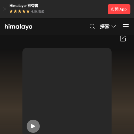
Himalaya-有聲書
打開 App
4.8k 安裝
探索