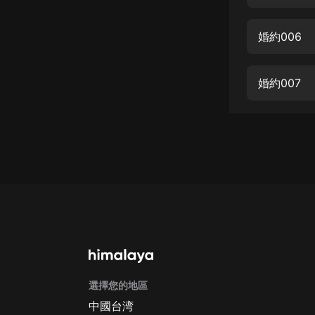
經典名著
人物傳記
婚約006
電影
生活
婚約007
英語
日語
課程
少兒教育
二次元
教育培訓
IT科技
選擇您的地區
汽車
中國台湾