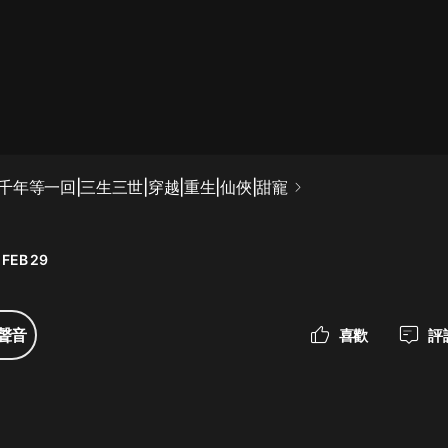
最佳女婿｜都市異能多人有聲劇｜一
種侃侃｜有聲小說
一種侃侃
米小圈上學記:一二三年級 | 暢銷出版
年等一回|三生三世|穿越|重生|仙俠|甜寵
物
米小圈
 FEB 29
破壞者聯盟篇1-4季·猴子警長科學探
案記|寶寶巴士
寶寶巴士
聲音
喜歡
評
大奉打更人丨頭陀淵領銜多人有聲
劇|暢聽全集|王鶴棣、田曦薇主演影
視劇原著|賣報小郎君
頭陀淵講故事
總有這樣的歌只想一個人聽