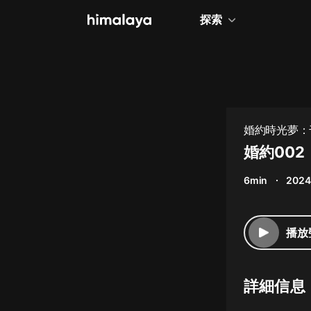
探索
全部
小說
個人成長
婚約時光夢：千
相聲評書
婚約002
兒童
6min
2024
歷史
情感治愈
播放
健康養生
商業財經
詳細信息
廣播劇