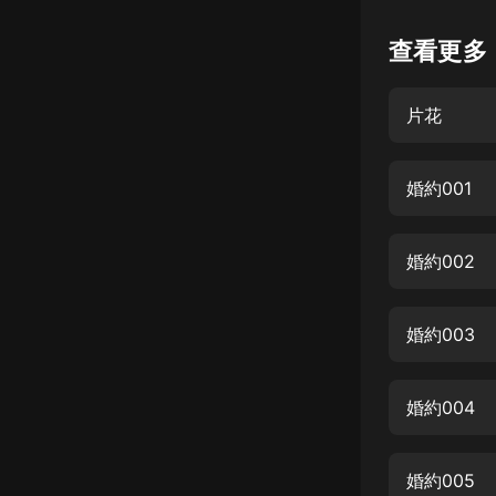
懸疑
查看更多
科幻
片花
好書精講
外語
婚約001
耽美
認知思維
婚約002
人文
音樂
婚約003
粵語
婚約004
頭條
娛樂
婚約005