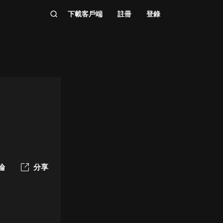
下載客戶端
註冊
登錄
論
分享