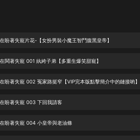
灰姑娘音樂
郭德綱於謙相聲全集
德雲社郭德綱相聲VIP
在盼著失寵片花-【女扮男裝小魔王智鬥腹黑皇帝】
安全警長啦咘啦哆·假期篇|新篇章加
更|寶寶巴士故事
寶寶巴士
在鬨著失寵 001 紈絝子弟【多重生爆笑甜寵】
凡人修仙傳|楊洋主演影視原著|薑廣
濤配音多播版本
光合積木
在盼著失寵 002 冤家路挺窄【VIP完本版點擊簡介中的鏈接喲】
摸金天師【第一季】（紫襟演播）
有聲的紫襟
在盼著失寵 003 下回我請客
無敵六皇子|爆笑穿越|無敵流皇子|安
在盼著失寵 004 小皇帝與老油條
燃領銜有聲小說
安燃