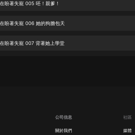
生命科學篇1-2·猴子警長科學探案記|
在盼著失寵 005 呸！親爹！
寶寶巴士科普
寶寶巴士
在盼著失寵 006 她的狗膽包天
【新民間劇場】我的老千江湖｜ 有聲
的紫襟｜ 魔幻千手
有聲的紫襟
在盼著失寵 007 背著她上學堂
《夜色鋼琴曲》
夜色鋼琴曲趙海洋
太荒吞天訣丨熱血玄幻丨紫襟領銜有
聲劇
有聲的紫襟
嫡女貴嫁 | 一刀蘇蘇團隊制作 | 古言
宮鬥重生爽文 多人有聲劇
一刀蘇蘇
公司信息
社區
中國大案紀實 | 每日一驚案！真實案
件恐怖刑偵尚文
關於我們
媒體
大舌頭尚文