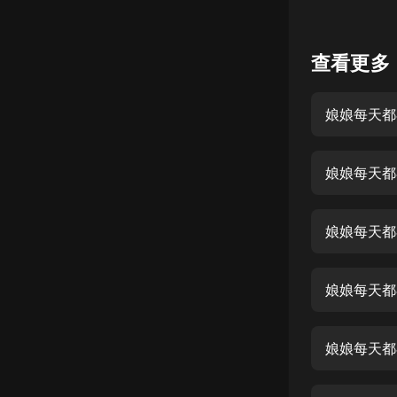
懸疑
查看更多
科幻
好書精講
娘娘每天都
外語
耽美
娘娘每天都
認知思維
人文
娘娘每天都
音樂
娘娘每天都
粵語
頭條
娘娘每天都
娛樂