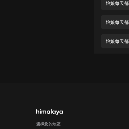
經典名著
娘娘每天都
人物傳記
娘娘每天都
電影
生活
娘娘每天都
英語
日語
課程
少兒教育
二次元
教育培訓
IT科技
汽車
選擇您的地區