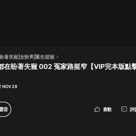
最佳女婿｜都市異能多人有聲劇｜一
種侃侃｜有聲小說
一種侃侃
米小圈上學記:一二三年級 | 暢銷出版
盼著失寵|女扮男|重生甜寵
物
在盼著失寵 002 冤家路挺窄【VIP完本版點
米小圈
破壞者聯盟篇1-4季·猴子警長科學探
案記|寶寶巴士
2 NOV 28
寶寶巴士
大奉打更人丨頭陀淵領銜多人有聲
聲音
喜歡
評
劇|暢聽全集|王鶴棣、田曦薇主演影
視劇原著|賣報小郎君
頭陀淵講故事
總有這樣的歌只想一個人聽