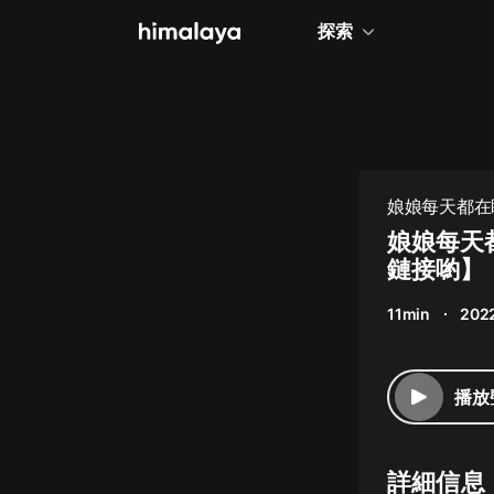
探索
全部
小說
個人成長
娘娘每天都在
相聲評書
娘娘每天都
鏈接喲】
兒童
11min
202
歷史
情感治愈
播放
健康養生
商業財經
詳細信息
廣播劇