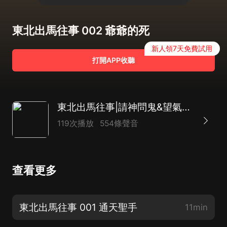
東北出馬往事 002 爺爺的死
新人領7天免費試用
打開APP收聽
東北出馬往事|請神問鬼&望氣秘法|尖兒領銜/監制|VIP精品多人有聲劇
119次播放
554條聲音
查看更多
東北出馬往事 001 通天聖手
11min