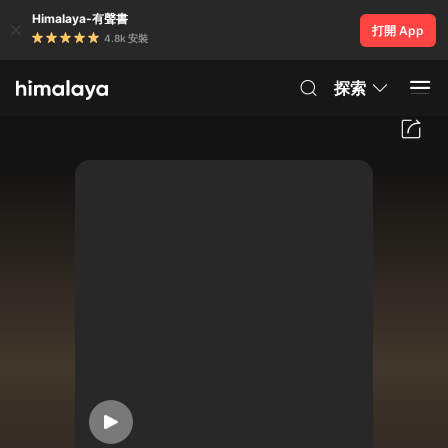
Himalaya-有聲書
打開 App
4.8k 安裝
探索