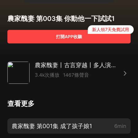
農家醜妻 第003集 你動他一下試試1
新人領7天免費試用
打開APP收聽
農家醜妻丨古言穿越丨多人演播有聲劇丨晗路原著丨從心兒團隊制作
3.4k次播放
1467條聲音
查看更多
農家醜妻 第001集 成了孩子娘1
6min