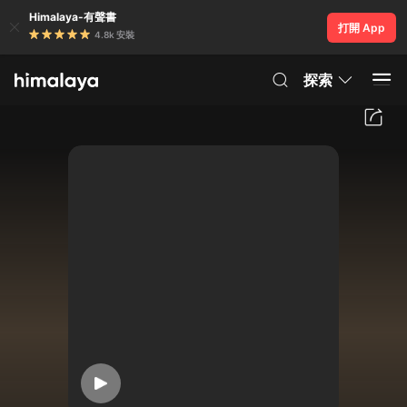
Himalaya-有聲書
打開 App
4.8k 安裝
探索