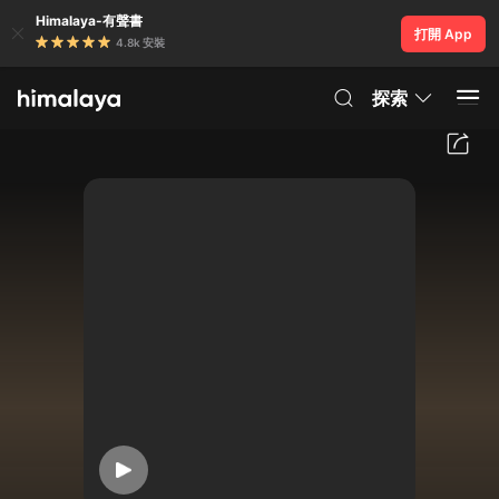
Himalaya-有聲書
打開 App
4.8k 安裝
探索