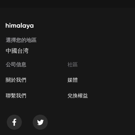
選擇您的地區
中國台湾
公司信息
社區
關於我們
媒體
聯繫我們
兌換權益