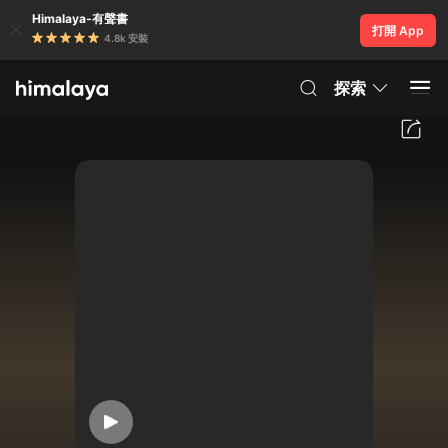
Himalaya-有聲書
打開 App
4.8k 安裝
探索