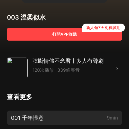
003 溫柔似水
新人領7天免費試用
打開APP收聽
弦斷情儘不念君丨多人有聲劇
120次播放
339條聲音
查看更多
001 千年恨意
9min