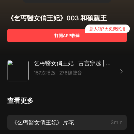
《乞丐醫女俏王妃》003 和碩親王
新人領7天免費試用
打開APP收聽
乞丐醫女俏王妃 | 古言穿越 | 多人有聲劇
157次播放
276條聲音
查看更多
《乞丐醫女俏王妃》片花
3min