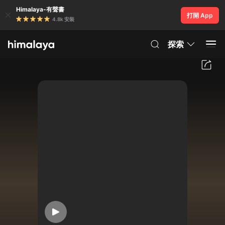
Himalaya-有聲書
打開 App
4.8k 安裝
探索