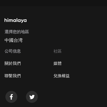
選擇您的地區
中國台湾
公司信息
社區
關於我們
媒體
聯繫我們
兌換權益