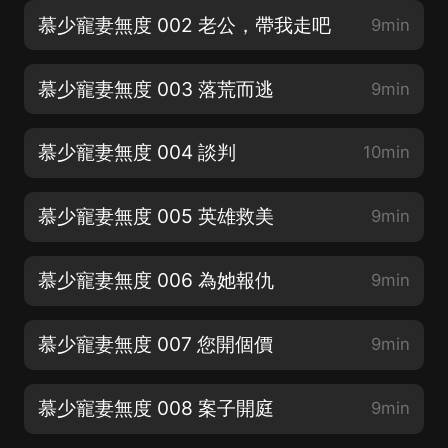
慕少寵妻無度 002 老公，帶我走吧
9min
慕少寵妻無度 003 落荒而逃
9min
慕少寵妻無度 004 談判
10min
慕少寵妻無度 005 英雄救美
9min
慕少寵妻無度 006 為她報仇
9min
慕少寵妻無度 007 您開個價
9min
慕少寵妻無度 008 案子開庭
9min