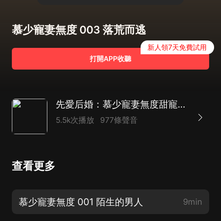
慕少寵妻無度 003 落荒而逃
新人領7天免費試用
打開APP收聽
先愛后婚：慕少寵妻無度甜寵多人有聲劇|苻白&柏落
5.5k次播放
977條聲音
查看更多
慕少寵妻無度 001 陌生的男人
9min