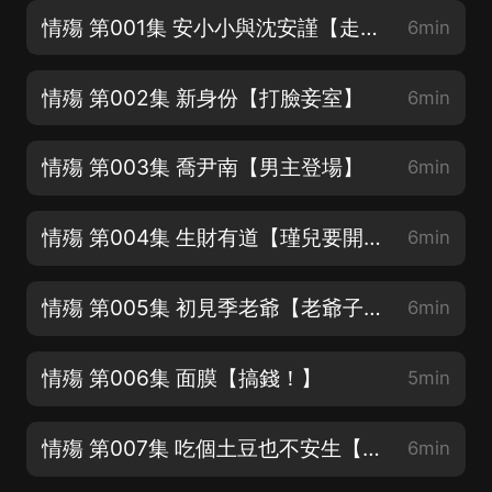
情殤 第001集 安小小與沈安謹【走！穿越嘍！】
6min
情殤 第002集 新身份【打臉妾室】
6min
情殤 第003集 喬尹南【男主登場】
6min
情殤 第004集 生財有道【瑾兒要開始賺錢啦】
6min
情殤 第005集 初見季老爺【老爺子的確仙風道骨】
6min
情殤 第006集 面膜【搞錢！】
5min
情殤 第007集 吃個土豆也不安生【可憐的瑾兒飯都吃不上啊】
6min