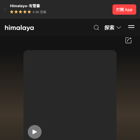
Himalaya-有聲書
打開 App
4.8k 安裝
探索