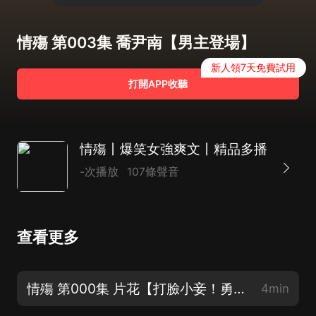
情殤 第003集 喬尹南【男主登場】
新人領7天免費試用
打開APP收聽
情殤丨爆笑女強爽文丨精品多播
-次播放
107條聲音
查看更多
情殤 第000集 片花【打臉小妾！勇鬥老虎！智闖青樓！男主4選1！】
4min