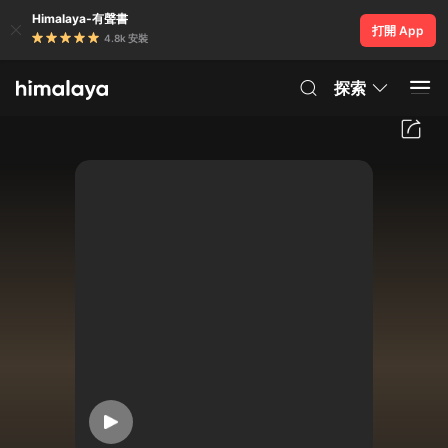
Himalaya-有聲書
打開 App
4.8k 安裝
探索