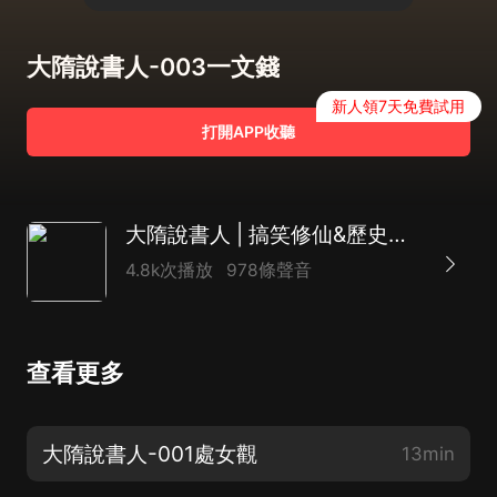
大隋說書人-003一文錢
新人領7天免費試用
打開APP收聽
大隋說書人 | 搞笑修仙&歷史架空 | 多人有聲劇
4.8k次播放
978條聲音
查看更多
大隋說書人-001處女觀
13min