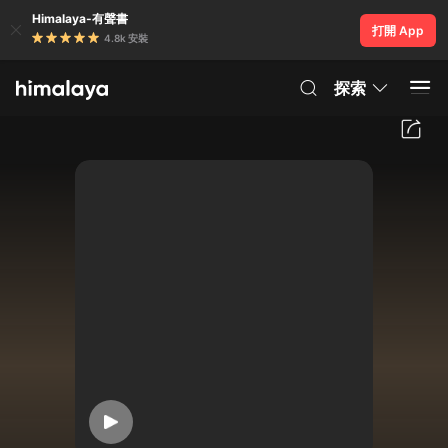
Himalaya-有聲書
打開 App
4.8k 安裝
探索