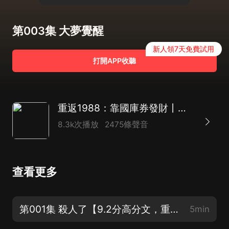
第003集 大夢覺醒
新人領7天免費試用
打開APP收聽
重返1988：靠國庫券發財丨重生賺錢 | 繁花 | 輕鬆真實帶爽點 |多人有聲劇
8.3k次播放
2475條聲音
查看更多
第001集 殺人了【9.2分高分文，重生賺錢仕途兩不誤】
5min