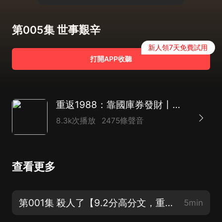
第005集 世事艱辛
新人領7天免費試用
打開APP收聽
重返1988：靠國庫券發財丨重生賺錢 | 繁花 | 輕鬆真實帶爽點 |多人有聲劇
8.3k次播放
2475條聲音
查看更多
第001集 殺人了【9.2分高分文，重生賺錢仕途兩不誤】
5min