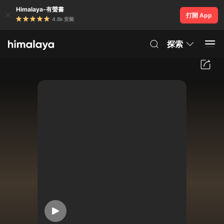
Himalaya-有聲書
打開 App
4.8k 安裝
探索