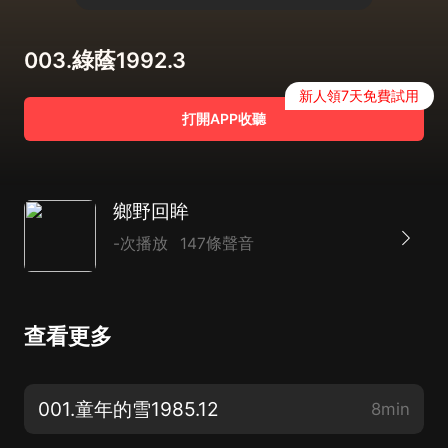
003.綠蔭1992.3
新人領7天免費試用
打開APP收聽
鄉野回眸
-次播放
147條聲音
查看更多
001.童年的雪1985.12
8min