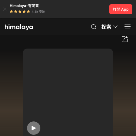
Himalaya-有聲書
打開 App
4.8k 安裝
探索